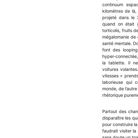
continuum espac
kilomètres de là,
projeté dans le X
quand on était 
torticolis, fruits 
mégalomanie de dir
santé mentale. Do
font des loopings
hyper-connectée,
la tablette. Il
voitures volantes
vitesses » prends
laborieuse qui c
monde, de l’autre
rhétorique pureme
Partout des chan
disparaître les qu
pour construire la
faudrait visiter 
sans doute un tro