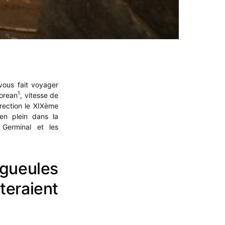
 vous fait voyager
1
lorean
, vitesse de
rection le XIXème
en plein dans la
e Germinal et les
ueules
teraient