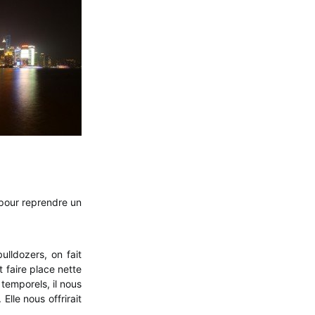
 pour reprendre un
lldozers, on fait
t faire place nette
 temporels, il nous
lle nous offrirait