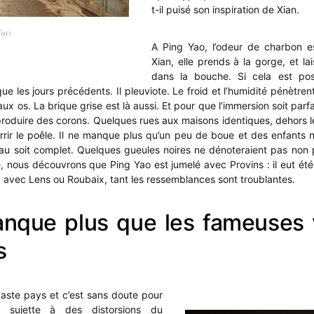
t-il puisé son inspiration de Xian.
Yao
A Ping Yao, l’odeur de charbon es
Xian, elle prends à la gorge, et l
dans la bouche. Si cela est poss
ue les jours précédents. Il pleuviote. Le froid et l’humidité pénètren
ux os. La brique grise est là aussi. Et pour que l’immersion soit parfa
eproduire des corons. Quelques rues aux maisons identiques, dehors 
rrir le poêle. Il ne manque plus qu’un peu de boue et des enfants 
eau soit complet. Quelques gueules noires ne dénoteraient pas non 
e, nous découvrons que Ping Yao est jumelé avec Provins : il eut été
 avec Lens ou Roubaix, tant les ressemblances sont troublantes.
anque plus que les fameuses 
s
aste pays et c’est sans doute pour
t sujette à des distorsions du