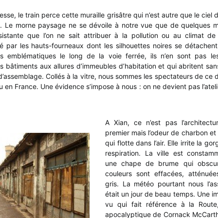
esse, le train perce cette muraille grisâtre qui n’est autre que le cie
e. Le morne paysage ne se dévoile à notre vue que de quelques 
stante que l’on ne sait attribuer à la pollution ou au climat de f
 par les hauts-fourneaux dont les silhouettes noires se détachent 
lus emblématiques le long de la voie ferrée, ils n’en sont pas l
 bâtiments aux allures d’immeubles d’habitation et qui abritent san
d’assemblage. Collés à la vitre, nous sommes les spectateurs de ce 
 en France. Une évidence s’impose à nous : on ne devient pas l’ate
A Xian, ce n’est pas l’architect
premier mais l’odeur de charbon et 
qui flotte dans l’air. Elle irrite la g
respiration. La ville est consta
une chape de brume qui obscurci
couleurs sont effacées, atténuée
gris. La météo pourtant nous l’ass
était un jour de beau temps. Une i
vu qui fait référence à la Route
apocalyptique de Cornack McCarth