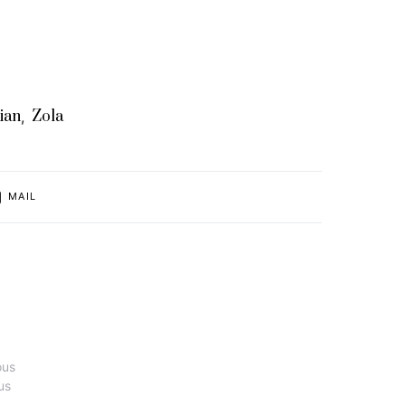
ian
Zola
,
MAIL
ous
us