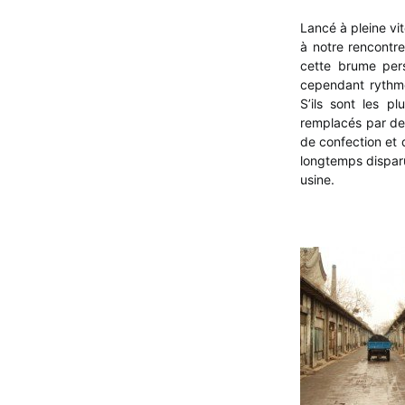
Lancé à pleine vit
à notre rencontr
cette brume persi
cependant rythmé
S’ils sont les p
remplacés par des
de confection et 
longtemps disparu
usine.