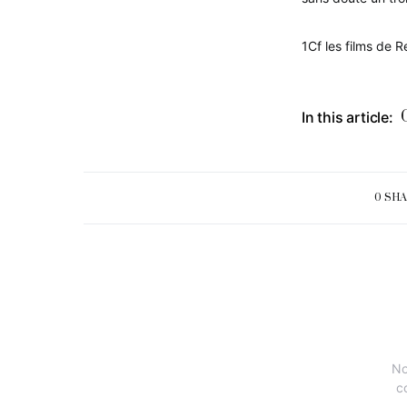
1Cf les films de R
In this article:
0 SH
No
c