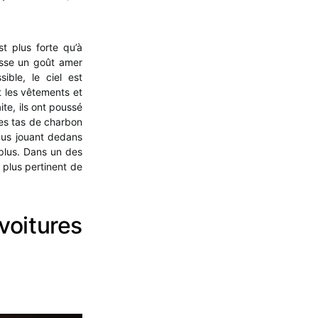
t plus forte qu’à
aisse un goût amer
ible, le ciel est
t les vêtements et
ite, ils ont poussé
les tas de charbon
nus jouant dedans
plus. Dans un des
 plus pertinent de
voitures