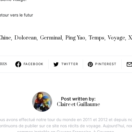
etour vers le futur
Chine
Dolorean
Germinal
Ping Yao
Temps
Voyage
X
,
,
,
,
,
,
ARES
FACEBOOK
TWITTER
PINTEREST
Post written by:
Claire et Guillaume
us avons effectué notre tour du monde en 2011 et 2012 et depuis n
ontinuons de publier sur ce site nos récits de voyage. Aujourd'hui, no
sommes installés en Guyane Française, à Cayenne.