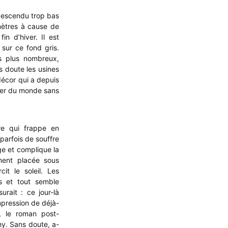
l descendu trop bas
mètres à cause de
in d’hiver. Il est
sur ce fond gris.
es plus nombreux,
s doute les usines
décor qui a depuis
lier du monde sans
ure qui frappe en
parfois de souffre
orge et complique la
mment placée sous
t le soleil. Les
s et tout semble
urait : ce jour-là
mpression de déjà-
, le roman post-
y. Sans doute, a-