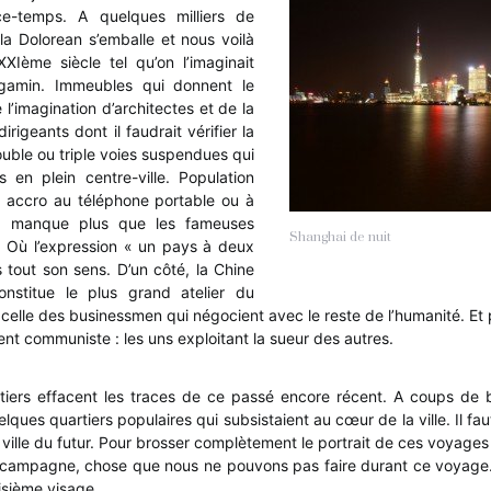
e-temps. A quelques milliers de
 la Dolorean s’emballe et nous voilà
XIème siècle tel qu’on l’imaginait
gamin. Immeubles qui donnent le
de l’imagination d’architectes et de la
igeants dont il faudrait vérifier la
uble ou triple voies suspendues qui
 en plein centre-ville. Population
 accro au téléphone portable ou à
 ne manque plus que les fameuses
Shanghai de nuit
. Où l’expression « un pays à deux
 tout son sens. D’un côté, la Chine
onstitue le plus grand atelier du
 celle des businessmen qui négocient avec le reste de l’humanité. Et
nt communiste : les uns exploitant la sueur des autres.
tiers effacent les traces de ce passé encore récent. A coups de bu
elques quartiers populaires qui subsistaient au cœur de la ville. Il fau
 ville du futur. Pour brosser complètement le portrait de ces voyages
la campagne, chose que nous ne pouvons pas faire durant ce voyage. E
isième visage.