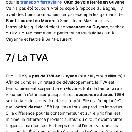
pour le
transport ferroviaire
.
0Km de voie ferrée en Guyane
.
Ce n’a pas été toujours vrai puisque à l’époque du Bagne, il y
avait des trains pour acheminer par exemple les gardiens de
Saint-Laurent du Maroni
à Saint-Jean. Mais pour les
ferroviphiles qui viendraient en
vacances en Guyane
, sachez
qu’il y a qu’en même deux petits trains touristiques, un à
Cayenne et l’autre à Saint-Laurent.
7/ La TVA
Et oui, il n’y a
pas de TVA en Guyane
(ni à Mayotte d’ailleurs) !
Afin de combler un retard de développement, la TVA est
temporairement suspendue en Guyane. Enfin le temporaire a
vocation à s’éterniser puisqu’elle est
suspendue depuis 1954
soit la date de la création de cet impôt. Elle est “remplacée”
par l’
octroi de mer
(15%) qui taxe tous les produits importés.
Si la différence pour le consommateur et sur le prix final est
minime, la différence provient surtout du circuit qu’emprunte
l’argent ainsi récoltée. En temps normal l’impôt va dans les
caisses de l’État pour ensuite être redistribué aux différentes