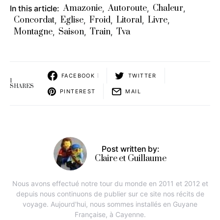
Amazonie
Autoroute
Chaleur
In this article:
,
,
,
Concordat
Eglise
Froid
Litoral
Livre
,
,
,
,
,
Montagne
Saison
Train
Tva
,
,
,
FACEBOOK
1
TWITTER
1
SHARES
PINTEREST
MAIL
Post written by:
Claire et Guillaume
Nous avons effectué notre tour du monde en 2011 et 2012 et
depuis nous continuons de publier sur ce site nos récits de
voyage. Aujourd'hui, nous sommes installés en Guyane
Française, à Cayenne.