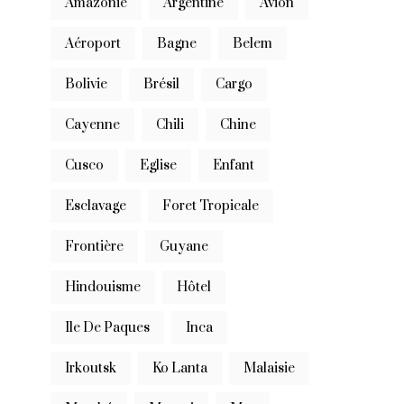
Amazonie
Argentine
Avion
Aéroport
Bagne
Belem
Bolivie
Brésil
Cargo
Cayenne
Chili
Chine
Cusco
Eglise
Enfant
Esclavage
Foret Tropicale
Frontière
Guyane
Hindouisme
Hôtel
Ile De Paques
Inca
Irkoutsk
Ko Lanta
Malaisie