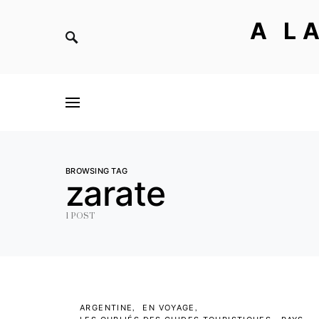
A L
BROWSING TAG
zarate
1 POST
ARGENTINE
EN VOYAGE