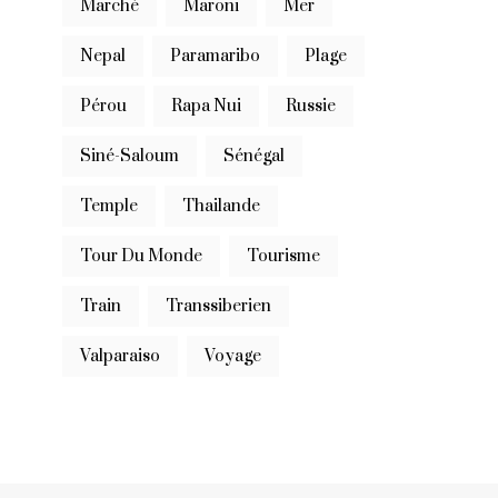
Marché
Maroni
Mer
Nepal
Paramaribo
Plage
Pérou
Rapa Nui
Russie
Siné-Saloum
Sénégal
Temple
Thailande
Tour Du Monde
Tourisme
Train
Transsiberien
Valparaiso
Voyage