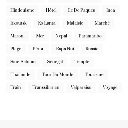
Hindouisme
Hôtel
Ile De Paques
Inca
Irkoutsk
Ko Lanta
Malaisie
Marché
Maroni
Mer
Nepal
Paramaribo
Plage
Pérou
Rapa Nui
Russie
Siné-Saloum
Sénégal
Temple
Thailande
Tour Du Monde
Tourisme
Train
Transsiberien
Valparaiso
Voyage