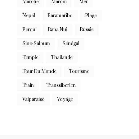
Marché
Maroni
Mer
Nepal
Paramaribo
Plage
Pérou
Rapa Nui
Russie
Siné-Saloum
Sénégal
Temple
Thailande
Tour Du Monde
Tourisme
Train
Transsiberien
Valparaiso
Voyage