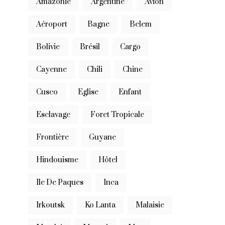
Amazonie
Argentine
Avion
Aéroport
Bagne
Belem
Bolivie
Brésil
Cargo
Cayenne
Chili
Chine
Cusco
Eglise
Enfant
Esclavage
Foret Tropicale
Frontière
Guyane
Hindouisme
Hôtel
Ile De Paques
Inca
Irkoutsk
Ko Lanta
Malaisie