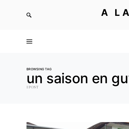
A L
BROWSING TAG
un saison en g
1 POST