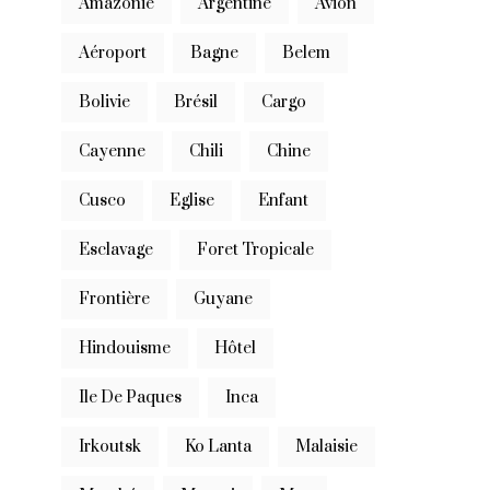
Amazonie
Argentine
Avion
Aéroport
Bagne
Belem
Bolivie
Brésil
Cargo
Cayenne
Chili
Chine
Cusco
Eglise
Enfant
Esclavage
Foret Tropicale
Frontière
Guyane
Hindouisme
Hôtel
Ile De Paques
Inca
Irkoutsk
Ko Lanta
Malaisie