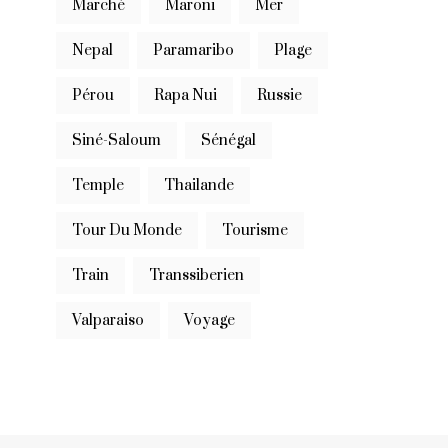
Marché
Maroni
Mer
Nepal
Paramaribo
Plage
Pérou
Rapa Nui
Russie
Siné-Saloum
Sénégal
Temple
Thailande
Tour Du Monde
Tourisme
Train
Transsiberien
Valparaiso
Voyage