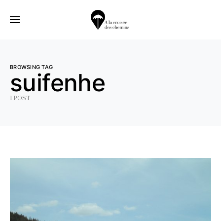
BROWSING TAG
suifenhe
1 POST