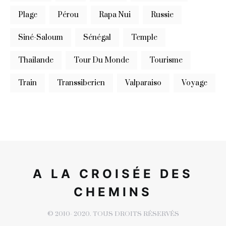
Plage
Pérou
Rapa Nui
Russie
Siné-Saloum
Sénégal
Temple
Thailande
Tour Du Monde
Tourisme
Train
Transsiberien
Valparaiso
Voyage
A LA CROISÉE DES
CHEMINS
© 2010- 2020. TOUS DROITS RÉSERVÉS