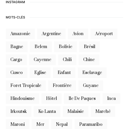
INSTAGRAM
MOTS-CLÉS
Amazonie
Argentine
Avion
Aéroport
Bagne
Belem
Bolivie
Brésil
Cargo
Cayenne
Chili
Chine
Cusco
Eglise
Enfant
Esclavage
Foret Tropicale
Frontière
Guyane
Hindouisme
Hôtel
Ile De Paques
Inca
Irkoutsk
Ko Lanta
Malaisie
Marché
Maroni
Mer
Nepal
Paramaribo