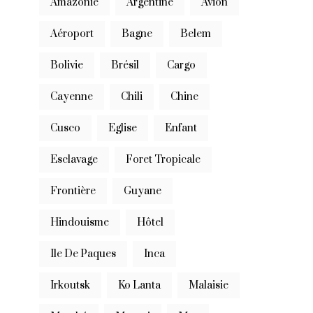
Amazonie
Argentine
Avion
Aéroport
Bagne
Belem
Bolivie
Brésil
Cargo
Cayenne
Chili
Chine
Cusco
Eglise
Enfant
Esclavage
Foret Tropicale
Frontière
Guyane
Hindouisme
Hôtel
Ile De Paques
Inca
Irkoutsk
Ko Lanta
Malaisie