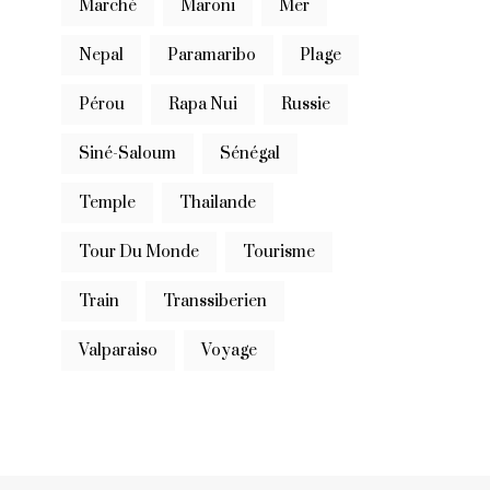
Marché
Maroni
Mer
Nepal
Paramaribo
Plage
Pérou
Rapa Nui
Russie
Siné-Saloum
Sénégal
Temple
Thailande
Tour Du Monde
Tourisme
Train
Transsiberien
Valparaiso
Voyage