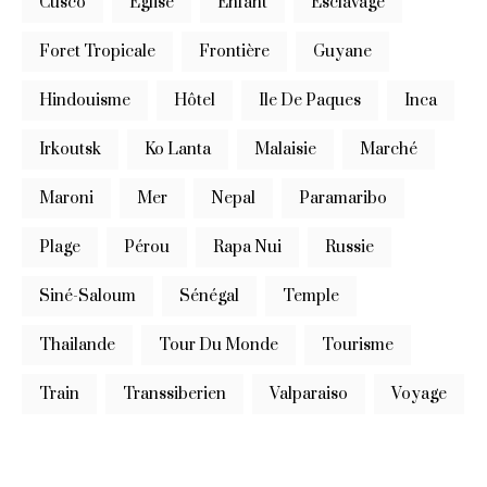
Cusco
Eglise
Enfant
Esclavage
Foret Tropicale
Frontière
Guyane
Hindouisme
Hôtel
Ile De Paques
Inca
Irkoutsk
Ko Lanta
Malaisie
Marché
Maroni
Mer
Nepal
Paramaribo
Plage
Pérou
Rapa Nui
Russie
Siné-Saloum
Sénégal
Temple
Thailande
Tour Du Monde
Tourisme
Train
Transsiberien
Valparaiso
Voyage