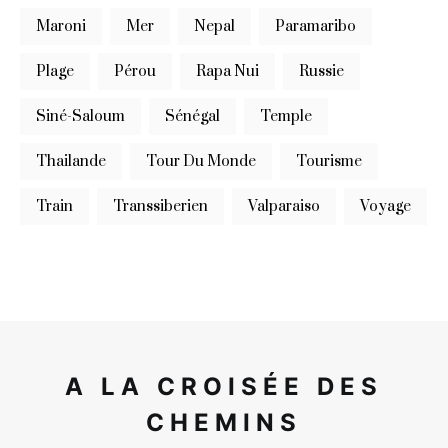
Maroni
Mer
Nepal
Paramaribo
Plage
Pérou
Rapa Nui
Russie
Siné-Saloum
Sénégal
Temple
Thailande
Tour Du Monde
Tourisme
Train
Transsiberien
Valparaiso
Voyage
A LA CROISÉE DES
CHEMINS