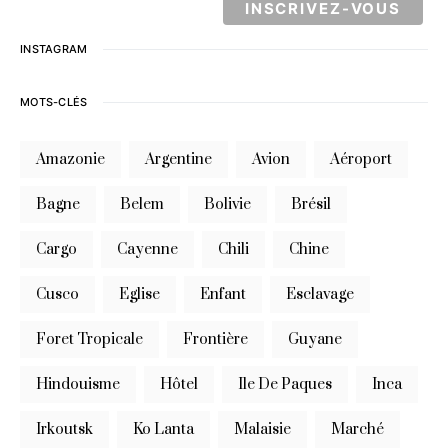
INSTAGRAM
MOTS-CLÉS
Amazonie
Argentine
Avion
Aéroport
Bagne
Belem
Bolivie
Brésil
Cargo
Cayenne
Chili
Chine
Cusco
Eglise
Enfant
Esclavage
Foret Tropicale
Frontière
Guyane
Hindouisme
Hôtel
Ile De Paques
Inca
Irkoutsk
Ko Lanta
Malaisie
Marché