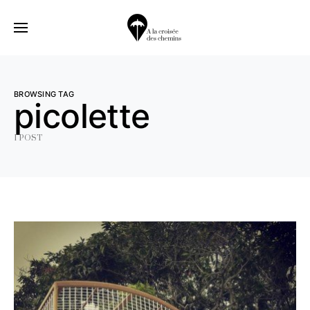
BROWSING TAG
picolette
1 POST