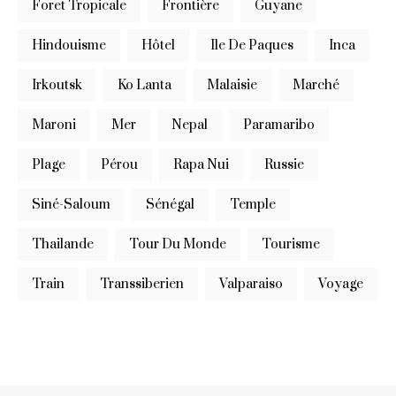
Foret Tropicale
Frontière
Guyane
Hindouisme
Hôtel
Ile De Paques
Inca
Irkoutsk
Ko Lanta
Malaisie
Marché
Maroni
Mer
Nepal
Paramaribo
Plage
Pérou
Rapa Nui
Russie
Siné-Saloum
Sénégal
Temple
Thailande
Tour Du Monde
Tourisme
Train
Transsiberien
Valparaiso
Voyage