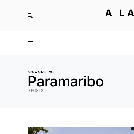
A L
BROWSING TAG
Paramaribo
9 POSTS