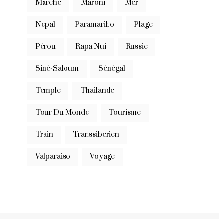
Marché
Maroni
Mer
Nepal
Paramaribo
Plage
Pérou
Rapa Nui
Russie
Siné-Saloum
Sénégal
Temple
Thailande
Tour Du Monde
Tourisme
Train
Transsiberien
Valparaiso
Voyage