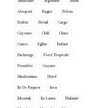
Amazonie
Argentine
Avion
Aéroport
Bagne
Belem
Bolivie
Brésil
Cargo
Cayenne
Chili
Chine
Cusco
Eglise
Enfant
Esclavage
Foret Tropicale
Frontière
Guyane
Hindouisme
Hôtel
Ile De Paques
Inca
Irkoutsk
Ko Lanta
Malaisie