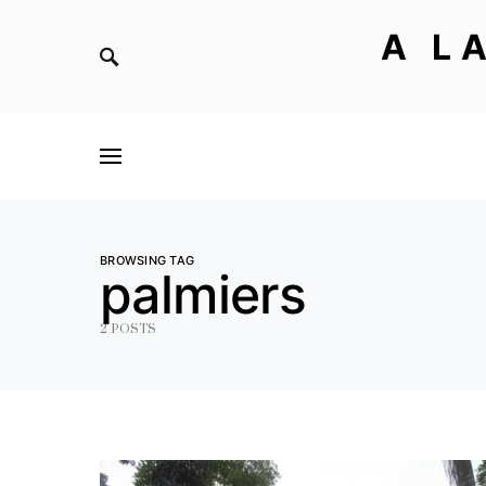
A L
BROWSING TAG
palmiers
2 POSTS