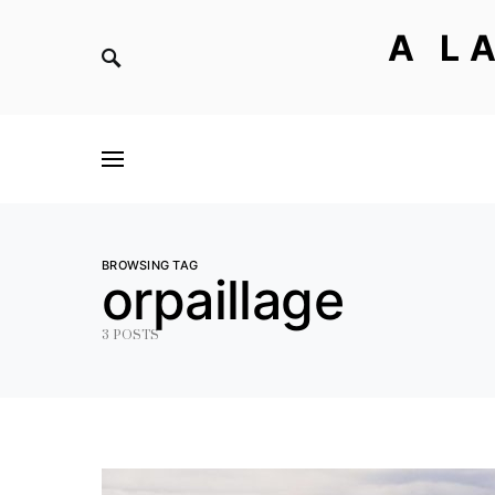
A L
BROWSING TAG
orpaillage
3 POSTS