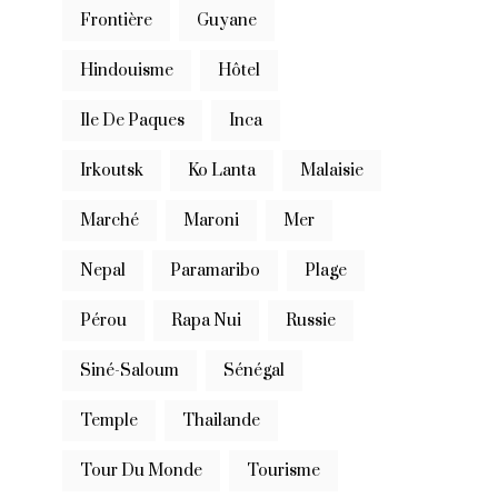
Frontière
Guyane
Hindouisme
Hôtel
Ile De Paques
Inca
Irkoutsk
Ko Lanta
Malaisie
Marché
Maroni
Mer
Nepal
Paramaribo
Plage
Pérou
Rapa Nui
Russie
Siné-Saloum
Sénégal
Temple
Thailande
Tour Du Monde
Tourisme