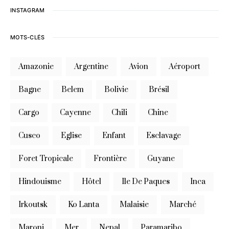
INSTAGRAM
MOTS-CLÉS
Amazonie
Argentine
Avion
Aéroport
Bagne
Belem
Bolivie
Brésil
Cargo
Cayenne
Chili
Chine
Cusco
Eglise
Enfant
Esclavage
Foret Tropicale
Frontière
Guyane
Hindouisme
Hôtel
Ile De Paques
Inca
Irkoutsk
Ko Lanta
Malaisie
Marché
Maroni
Mer
Nepal
Paramaribo