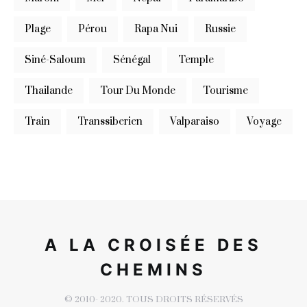
Plage
Pérou
Rapa Nui
Russie
Siné-Saloum
Sénégal
Temple
Thailande
Tour Du Monde
Tourisme
Train
Transsiberien
Valparaiso
Voyage
A LA CROISÉE DES
CHEMINS
© 2010- 2020. TOUS DROITS RÉSERVÉS