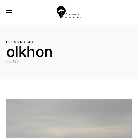
BROWSING TAG
olkhon
1 POST