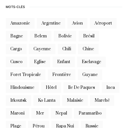
MOTS-CLÉS
Amazonie
Argentine
Avion
Aéroport
Bagne
Belem
Bolivie
Brésil
Cargo
Cayenne
Chili
Chine
Cusco
Eglise
Enfant
Esclavage
Foret Tropicale
Frontière
Guyane
Hindouisme
Hôtel
Ile De Paques
Inca
Irkoutsk
Ko Lanta
Malaisie
Marché
Maroni
Mer
Nepal
Paramaribo
Plage
Pérou
Rapa Nui
Russie