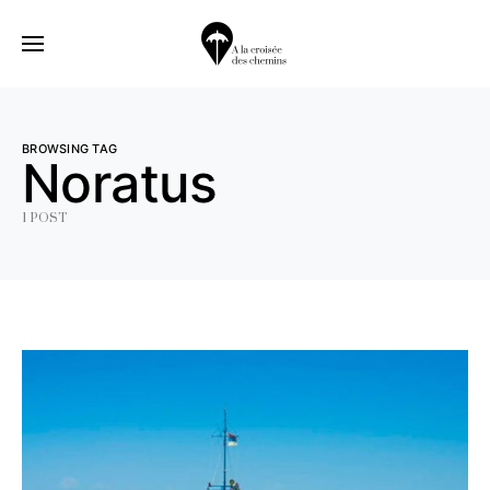
BROWSING TAG
Noratus
1 POST