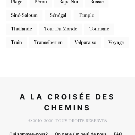
Plage
Pérou
Rapa Nui
Russie
Siné-Saloum
Sénégal
Temple
Thailande
Tour Du Monde
Tourisme
Train
Transsiberien
Valparaiso
Voyage
A LA CROISÉE DES
CHEMINS
© 2010- 2020. TOUS DROITS RÉSERVÉS
Qui sommes-nous?
On parle (un peu) de nous
FAQ