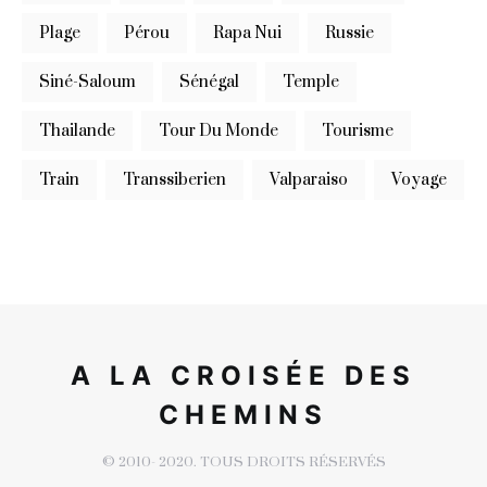
Plage
Pérou
Rapa Nui
Russie
Siné-Saloum
Sénégal
Temple
Thailande
Tour Du Monde
Tourisme
Train
Transsiberien
Valparaiso
Voyage
A LA CROISÉE DES
CHEMINS
© 2010- 2020. TOUS DROITS RÉSERVÉS