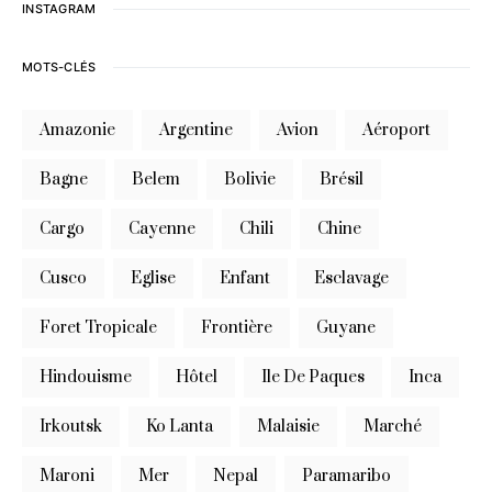
INSTAGRAM
MOTS-CLÉS
Amazonie
Argentine
Avion
Aéroport
Bagne
Belem
Bolivie
Brésil
Cargo
Cayenne
Chili
Chine
Cusco
Eglise
Enfant
Esclavage
Foret Tropicale
Frontière
Guyane
Hindouisme
Hôtel
Ile De Paques
Inca
Irkoutsk
Ko Lanta
Malaisie
Marché
Maroni
Mer
Nepal
Paramaribo