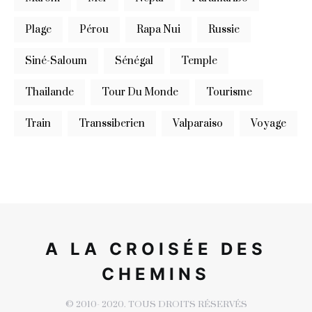
Plage
Pérou
Rapa Nui
Russie
Siné-Saloum
Sénégal
Temple
Thailande
Tour Du Monde
Tourisme
Train
Transsiberien
Valparaiso
Voyage
A LA CROISÉE DES
CHEMINS
© 2010- 2020. TOUS DROITS RÉSERVÉS