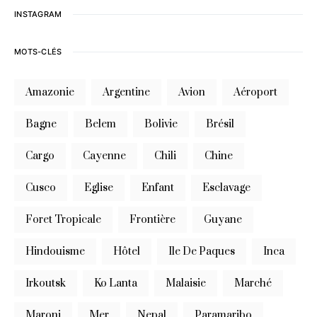
INSTAGRAM
MOTS-CLÉS
Amazonie
Argentine
Avion
Aéroport
Bagne
Belem
Bolivie
Brésil
Cargo
Cayenne
Chili
Chine
Cusco
Eglise
Enfant
Esclavage
Foret Tropicale
Frontière
Guyane
Hindouisme
Hôtel
Ile De Paques
Inca
Irkoutsk
Ko Lanta
Malaisie
Marché
Maroni
Mer
Nepal
Paramaribo