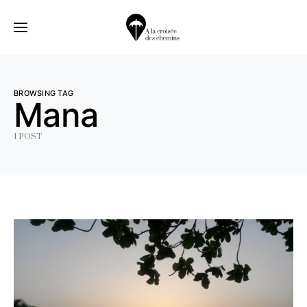
BROWSING TAG
Mana
1 POST