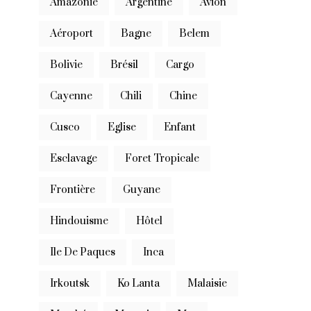
Amazonie
Argentine
Avion
Aéroport
Bagne
Belem
Bolivie
Brésil
Cargo
Cayenne
Chili
Chine
Cusco
Eglise
Enfant
Esclavage
Foret Tropicale
Frontière
Guyane
Hindouisme
Hôtel
Ile De Paques
Inca
Irkoutsk
Ko Lanta
Malaisie