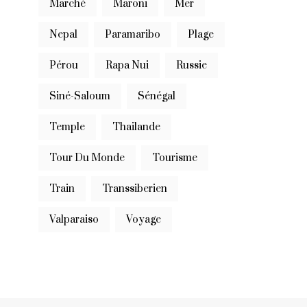
Marché
Maroni
Mer
Nepal
Paramaribo
Plage
Pérou
Rapa Nui
Russie
Siné-Saloum
Sénégal
Temple
Thailande
Tour Du Monde
Tourisme
Train
Transsiberien
Valparaiso
Voyage