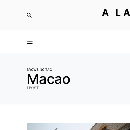
A L
BROWSING TAG
Macao
1 POST