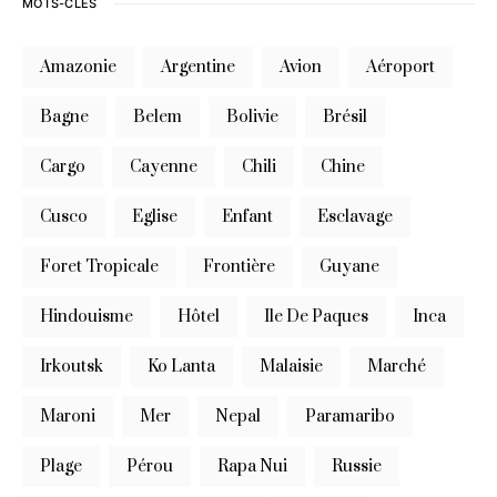
MOTS-CLÉS
Amazonie
Argentine
Avion
Aéroport
Bagne
Belem
Bolivie
Brésil
Cargo
Cayenne
Chili
Chine
Cusco
Eglise
Enfant
Esclavage
Foret Tropicale
Frontière
Guyane
Hindouisme
Hôtel
Ile De Paques
Inca
Irkoutsk
Ko Lanta
Malaisie
Marché
Maroni
Mer
Nepal
Paramaribo
Plage
Pérou
Rapa Nui
Russie