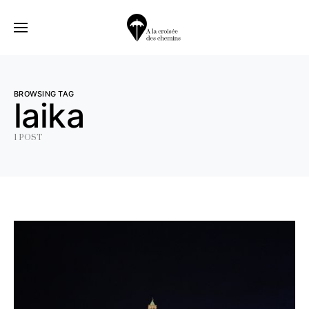
BROWSING TAG
laika
1 POST