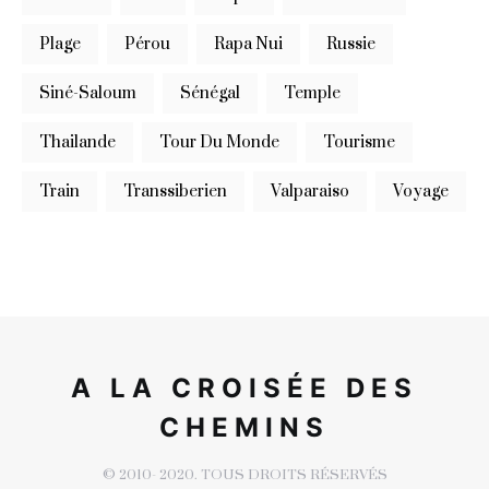
Plage
Pérou
Rapa Nui
Russie
Siné-Saloum
Sénégal
Temple
Thailande
Tour Du Monde
Tourisme
Train
Transsiberien
Valparaiso
Voyage
A LA CROISÉE DES
CHEMINS
© 2010- 2020. TOUS DROITS RÉSERVÉS