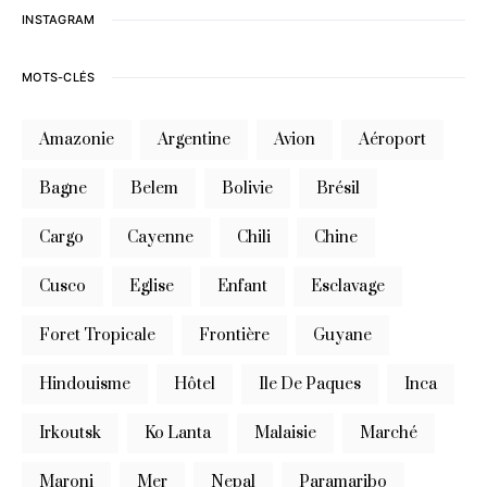
INSTAGRAM
MOTS-CLÉS
Amazonie
Argentine
Avion
Aéroport
Bagne
Belem
Bolivie
Brésil
Cargo
Cayenne
Chili
Chine
Cusco
Eglise
Enfant
Esclavage
Foret Tropicale
Frontière
Guyane
Hindouisme
Hôtel
Ile De Paques
Inca
Irkoutsk
Ko Lanta
Malaisie
Marché
Maroni
Mer
Nepal
Paramaribo