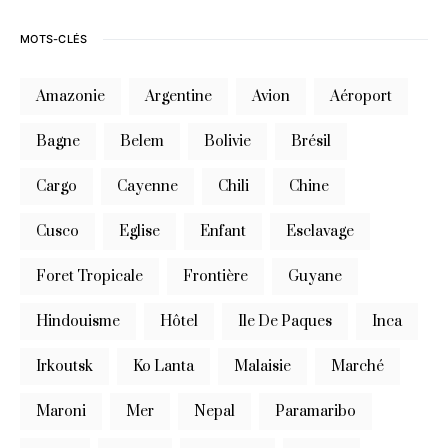
MOTS-CLÉS
Amazonie
Argentine
Avion
Aéroport
Bagne
Belem
Bolivie
Brésil
Cargo
Cayenne
Chili
Chine
Cusco
Eglise
Enfant
Esclavage
Foret Tropicale
Frontière
Guyane
Hindouisme
Hôtel
Ile De Paques
Inca
Irkoutsk
Ko Lanta
Malaisie
Marché
Maroni
Mer
Nepal
Paramaribo