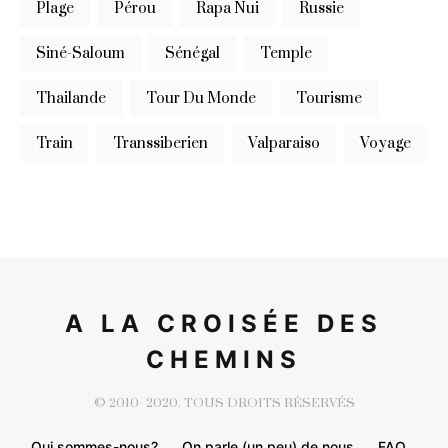
Plage
Pérou
Rapa Nui
Russie
Siné-Saloum
Sénégal
Temple
Thailande
Tour Du Monde
Tourisme
Train
Transsiberien
Valparaiso
Voyage
A LA CROISÉE DES
CHEMINS
© 2010- 2020. TOUS DROITS RÉSERVÉS
Qui sommes-nous?
On parle (un peu) de nous
FAQ