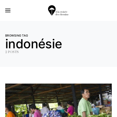
BROWSING TAG
indonésie
2 POSTS