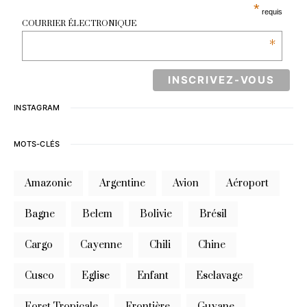
*
requis
COURRIER ÉLECTRONIQUE
*
INSTAGRAM
MOTS-CLÉS
Amazonie
Argentine
Avion
Aéroport
Bagne
Belem
Bolivie
Brésil
Cargo
Cayenne
Chili
Chine
Cusco
Eglise
Enfant
Esclavage
Foret Tropicale
Frontière
Guyane