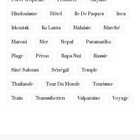
Hindouisme
Hôtel
Ile De Paques
Inca
Irkoutsk
Ko Lanta
Malaisie
Marché
Maroni
Mer
Nepal
Paramaribo
Plage
Pérou
Rapa Nui
Russie
Siné-Saloum
Sénégal
Temple
Thailande
Tour Du Monde
Tourisme
Train
Transsiberien
Valparaiso
Voyage