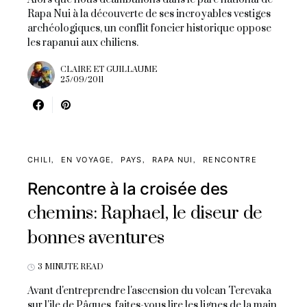
Rapa Nui à la découverte de ses incroyables vestiges
archéologiques, un conflit foncier historique oppose
les rapanui aux chiliens.
CLAIRE ET GUILLAUME
25/09/2011
CHILI
EN VOYAGE
PAYS
RAPA NUI
RENCONTRE
Rencontre à la croisée des
chemins: Raphael, le diseur de
bonnes aventures
3 MINUTE READ
Avant d'entreprendre l'ascension du volcan Terevaka
sur l'ile de Pâques, faites-vous lire les lignes de la main