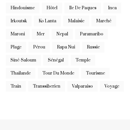
Hindouisme
Hôtel
Ile De Paques
Inca
Irkoutsk
Ko Lanta
Malaisie
Marché
Maroni
Mer
Nepal
Paramaribo
Plage
Pérou
Rapa Nui
Russie
Siné-Saloum
Sénégal
Temple
Thailande
Tour Du Monde
Tourisme
Train
Transsiberien
Valparaiso
Voyage