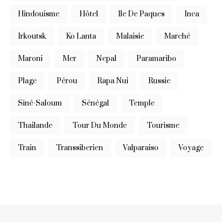
Hindouisme
Hôtel
Ile De Paques
Inca
Irkoutsk
Ko Lanta
Malaisie
Marché
Maroni
Mer
Nepal
Paramaribo
Plage
Pérou
Rapa Nui
Russie
Siné-Saloum
Sénégal
Temple
Thailande
Tour Du Monde
Tourisme
Train
Transsiberien
Valparaiso
Voyage