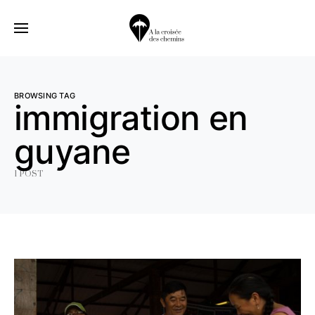
BROWSING TAG
immigration en
guyane
1 POST