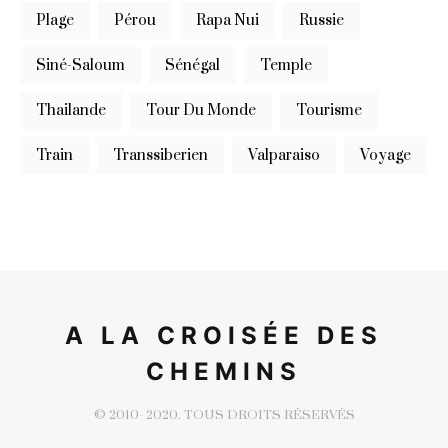
Plage
Pérou
Rapa Nui
Russie
Siné-Saloum
Sénégal
Temple
Thailande
Tour Du Monde
Tourisme
Train
Transsiberien
Valparaiso
Voyage
A LA CROISÉE DES
CHEMINS
© 2010- 2020. TOUS DROITS RÉSERVÉS