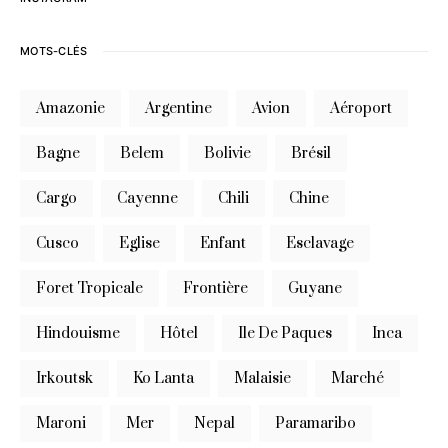
MOTS-CLÉS
Amazonie
Argentine
Avion
Aéroport
Bagne
Belem
Bolivie
Brésil
Cargo
Cayenne
Chili
Chine
Cusco
Eglise
Enfant
Esclavage
Foret Tropicale
Frontière
Guyane
Hindouisme
Hôtel
Ile De Paques
Inca
Irkoutsk
Ko Lanta
Malaisie
Marché
Maroni
Mer
Nepal
Paramaribo