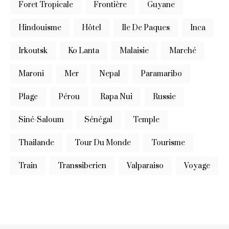
Foret Tropicale
Frontière
Guyane
Hindouisme
Hôtel
Ile De Paques
Inca
Irkoutsk
Ko Lanta
Malaisie
Marché
Maroni
Mer
Nepal
Paramaribo
Plage
Pérou
Rapa Nui
Russie
Siné-Saloum
Sénégal
Temple
Thailande
Tour Du Monde
Tourisme
Train
Transsiberien
Valparaiso
Voyage