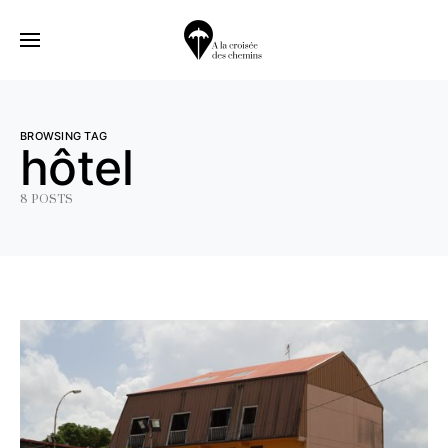
BROWSING TAG
hôtel
8 POSTS