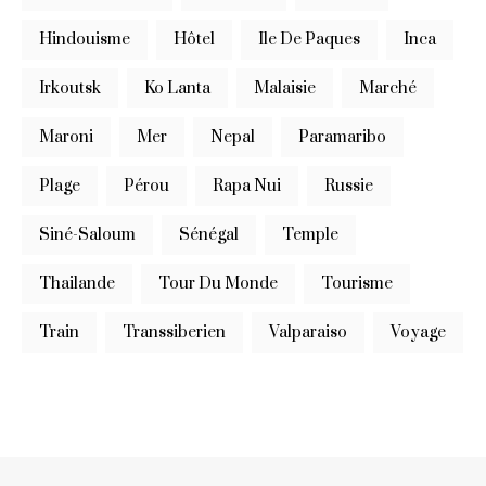
Hindouisme
Hôtel
Ile De Paques
Inca
Irkoutsk
Ko Lanta
Malaisie
Marché
Maroni
Mer
Nepal
Paramaribo
Plage
Pérou
Rapa Nui
Russie
Siné-Saloum
Sénégal
Temple
Thailande
Tour Du Monde
Tourisme
Train
Transsiberien
Valparaiso
Voyage