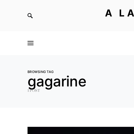
A L
BROWSING TAG
gagarine
1 POST