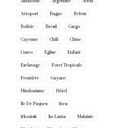
Amazonie
Argentine
Avion
Aéroport
Bagne
Belem
Bolivie
Brésil
Cargo
Cayenne
Chili
Chine
Cusco
Eglise
Enfant
Esclavage
Foret Tropicale
Frontière
Guyane
Hindouisme
Hôtel
Ile De Paques
Inca
Irkoutsk
Ko Lanta
Malaisie