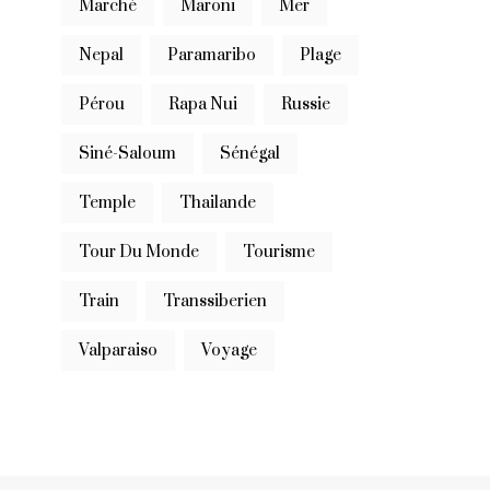
Marché
Maroni
Mer
Nepal
Paramaribo
Plage
Pérou
Rapa Nui
Russie
Siné-Saloum
Sénégal
Temple
Thailande
Tour Du Monde
Tourisme
Train
Transsiberien
Valparaiso
Voyage