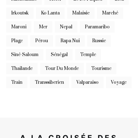
Irkoutsk
Ko Lanta
Malaisie
Marché
Maroni
Mer
Nepal
Paramaribo
Plage
Pérou
Rapa Nui
Russie
Siné-Saloum
Sénégal
Temple
Thailande
Tour Du Monde
Tourisme
Train
Transsiberien
Valparaiso
Voyage
A LA CROISÉE DES