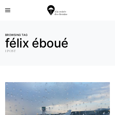
BROWSING TAG
félix éboué
1 POST