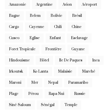
Amazonie
Argentine
Avion
Aéroport
Bagne
Belem
Bolivie
Brésil
Cargo
Cayenne
Chili
Chine
Cusco
Eglise
Enfant
Esclavage
Foret Tropicale
Frontière
Guyane
Hindouisme
Hôtel
Ile De Paques
Inca
Irkoutsk
Ko Lanta
Malaisie
Marché
Maroni
Mer
Nepal
Paramaribo
Plage
Pérou
Rapa Nui
Russie
Siné-Saloum
Sénégal
Temple