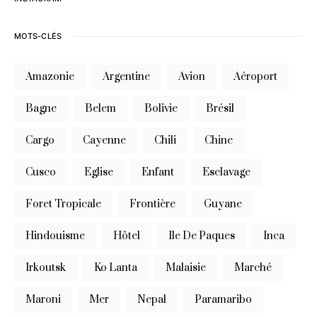
MOTS-CLÉS
Amazonie
Argentine
Avion
Aéroport
Bagne
Belem
Bolivie
Brésil
Cargo
Cayenne
Chili
Chine
Cusco
Eglise
Enfant
Esclavage
Foret Tropicale
Frontière
Guyane
Hindouisme
Hôtel
Ile De Paques
Inca
Irkoutsk
Ko Lanta
Malaisie
Marché
Maroni
Mer
Nepal
Paramaribo