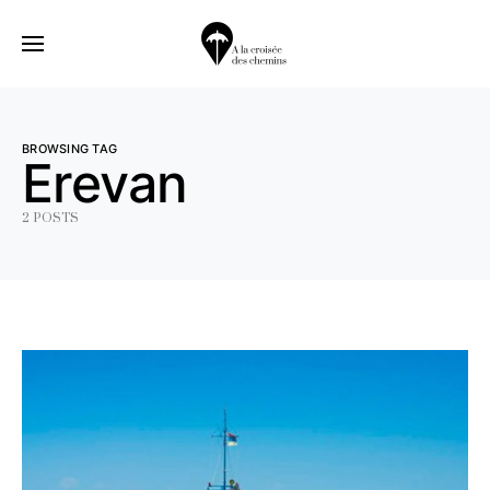
BROWSING TAG
Erevan
2 POSTS