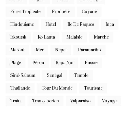
Foret Tropicale
Frontière
Guyane
Hindouisme
Hôtel
Ile De Paques
Inca
Irkoutsk
Ko Lanta
Malaisie
Marché
Maroni
Mer
Nepal
Paramaribo
Plage
Pérou
Rapa Nui
Russie
Siné-Saloum
Sénégal
Temple
Thailande
Tour Du Monde
Tourisme
Train
Transsiberien
Valparaiso
Voyage