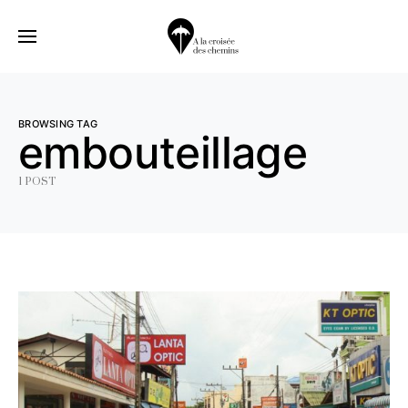
BROWSING TAG
embouteillage
1 POST