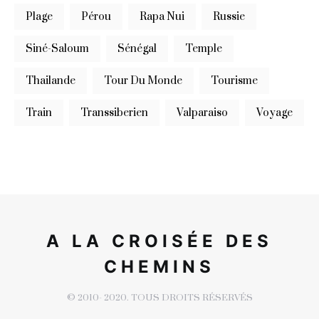
Plage
Pérou
Rapa Nui
Russie
Siné-Saloum
Sénégal
Temple
Thailande
Tour Du Monde
Tourisme
Train
Transsiberien
Valparaiso
Voyage
A LA CROISÉE DES
CHEMINS
© 2010- 2020. TOUS DROITS RÉSERVÉS