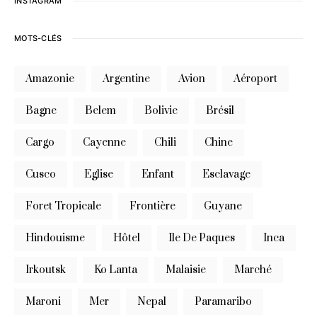
INSTAGRAM
MOTS-CLÉS
Amazonie
Argentine
Avion
Aéroport
Bagne
Belem
Bolivie
Brésil
Cargo
Cayenne
Chili
Chine
Cusco
Eglise
Enfant
Esclavage
Foret Tropicale
Frontière
Guyane
Hindouisme
Hôtel
Ile De Paques
Inca
Irkoutsk
Ko Lanta
Malaisie
Marché
Maroni
Mer
Nepal
Paramaribo