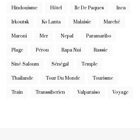
Hindouisme
Hôtel
Ile De Paques
Inca
Irkoutsk
Ko Lanta
Malaisie
Marché
Maroni
Mer
Nepal
Paramaribo
Plage
Pérou
Rapa Nui
Russie
Siné-Saloum
Sénégal
Temple
Thailande
Tour Du Monde
Tourisme
Train
Transsiberien
Valparaiso
Voyage