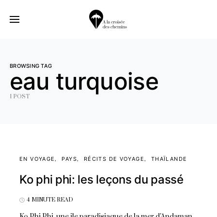
BROWSING TAG
eau turquoise
1 POST
EN VOYAGE
PAYS
RÉCITS DE VOYAGE
THAÏLANDE
Ko phi phi: les leçons du passé
4 MINUTE READ
Ko Phi Phi, une ile paradisiaque de la mer d'Andaman,