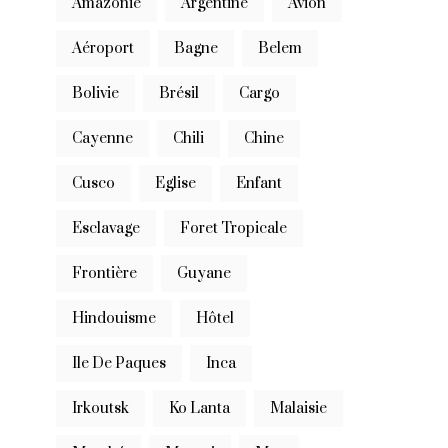
Amazonie
Argentine
Avion
Aéroport
Bagne
Belem
Bolivie
Brésil
Cargo
Cayenne
Chili
Chine
Cusco
Eglise
Enfant
Esclavage
Foret Tropicale
Frontière
Guyane
Hindouisme
Hôtel
Ile De Paques
Inca
Irkoutsk
Ko Lanta
Malaisie