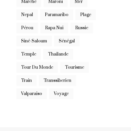
Marché
Maroni
Mer
Nepal
Paramaribo
Plage
Pérou
Rapa Nui
Russie
Siné-Saloum
Sénégal
Temple
Thailande
Tour Du Monde
Tourisme
Train
Transsiberien
Valparaiso
Voyage