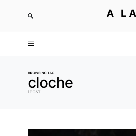
A L
BROWSING TAG
cloche
1 POST