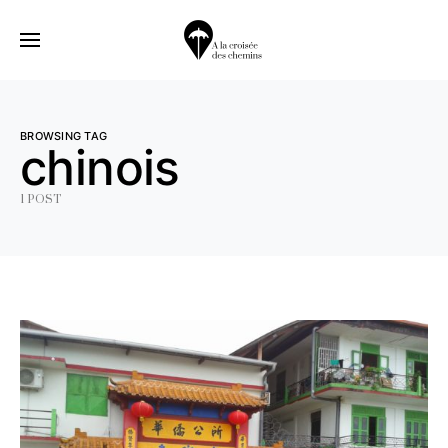
BROWSING TAG
chinois
1 POST