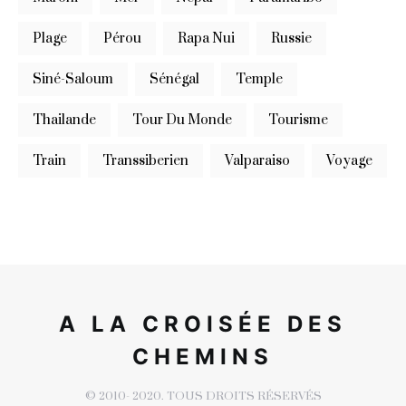
Plage
Pérou
Rapa Nui
Russie
Siné-Saloum
Sénégal
Temple
Thailande
Tour Du Monde
Tourisme
Train
Transsiberien
Valparaiso
Voyage
A LA CROISÉE DES
CHEMINS
© 2010- 2020. TOUS DROITS RÉSERVÉS