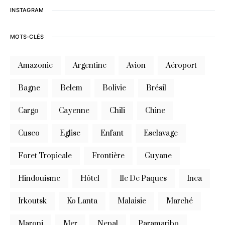
INSTAGRAM
MOTS-CLÉS
Amazonie
Argentine
Avion
Aéroport
Bagne
Belem
Bolivie
Brésil
Cargo
Cayenne
Chili
Chine
Cusco
Eglise
Enfant
Esclavage
Foret Tropicale
Frontière
Guyane
Hindouisme
Hôtel
Ile De Paques
Inca
Irkoutsk
Ko Lanta
Malaisie
Marché
Maroni
Mer
Nepal
Paramaribo