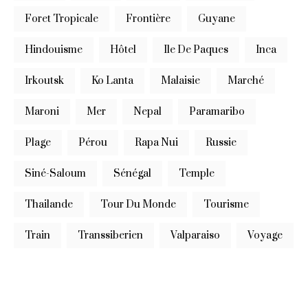
Foret Tropicale
Frontière
Guyane
Hindouisme
Hôtel
Ile De Paques
Inca
Irkoutsk
Ko Lanta
Malaisie
Marché
Maroni
Mer
Nepal
Paramaribo
Plage
Pérou
Rapa Nui
Russie
Siné-Saloum
Sénégal
Temple
Thailande
Tour Du Monde
Tourisme
Train
Transsiberien
Valparaiso
Voyage