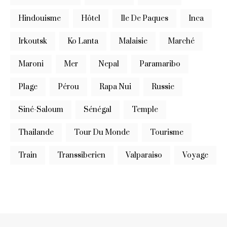
Hindouisme
Hôtel
Ile De Paques
Inca
Irkoutsk
Ko Lanta
Malaisie
Marché
Maroni
Mer
Nepal
Paramaribo
Plage
Pérou
Rapa Nui
Russie
Siné-Saloum
Sénégal
Temple
Thailande
Tour Du Monde
Tourisme
Train
Transsiberien
Valparaiso
Voyage