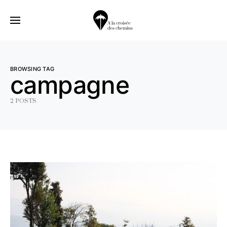
BROWSING TAG
campagne
2 POSTS