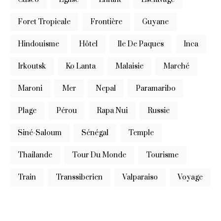
Foret Tropicale
Frontière
Guyane
Hindouisme
Hôtel
Ile De Paques
Inca
Irkoutsk
Ko Lanta
Malaisie
Marché
Maroni
Mer
Nepal
Paramaribo
Plage
Pérou
Rapa Nui
Russie
Siné-Saloum
Sénégal
Temple
Thailande
Tour Du Monde
Tourisme
Train
Transsiberien
Valparaiso
Voyage