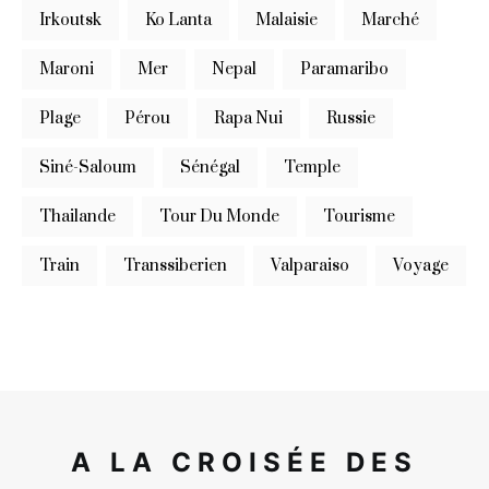
Irkoutsk
Ko Lanta
Malaisie
Marché
Maroni
Mer
Nepal
Paramaribo
Plage
Pérou
Rapa Nui
Russie
Siné-Saloum
Sénégal
Temple
Thailande
Tour Du Monde
Tourisme
Train
Transsiberien
Valparaiso
Voyage
A LA CROISÉE DES