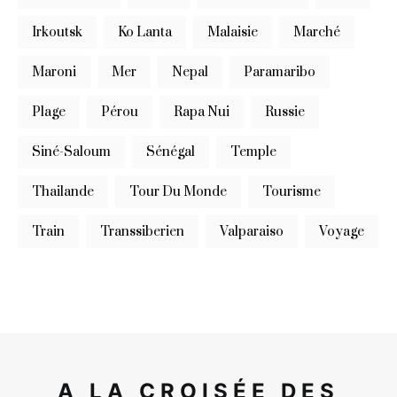
Irkoutsk
Ko Lanta
Malaisie
Marché
Maroni
Mer
Nepal
Paramaribo
Plage
Pérou
Rapa Nui
Russie
Siné-Saloum
Sénégal
Temple
Thailande
Tour Du Monde
Tourisme
Train
Transsiberien
Valparaiso
Voyage
A LA CROISÉE DES