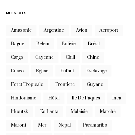
MOTS-CLÉS
Amazonie
Argentine
Avion
Aéroport
Bagne
Belem
Bolivie
Brésil
Cargo
Cayenne
Chili
Chine
Cusco
Eglise
Enfant
Esclavage
Foret Tropicale
Frontière
Guyane
Hindouisme
Hôtel
Ile De Paques
Inca
Irkoutsk
Ko Lanta
Malaisie
Marché
Maroni
Mer
Nepal
Paramaribo