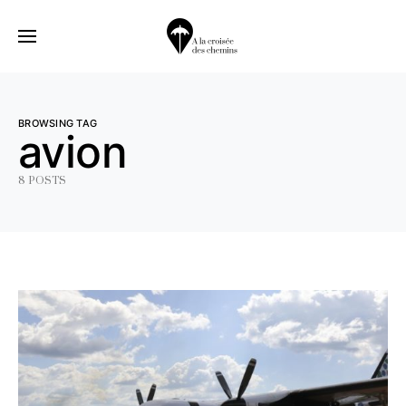
BROWSING TAG
avion
8 POSTS