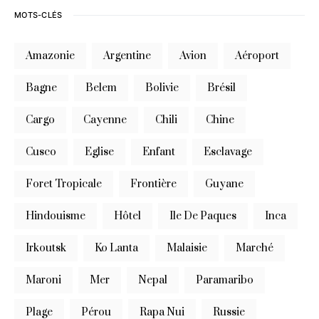
MOTS-CLÉS
Amazonie
Argentine
Avion
Aéroport
Bagne
Belem
Bolivie
Brésil
Cargo
Cayenne
Chili
Chine
Cusco
Eglise
Enfant
Esclavage
Foret Tropicale
Frontière
Guyane
Hindouisme
Hôtel
Ile De Paques
Inca
Irkoutsk
Ko Lanta
Malaisie
Marché
Maroni
Mer
Nepal
Paramaribo
Plage
Pérou
Rapa Nui
Russie