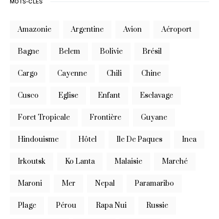
MOTS-CLÉS
Amazonie
Argentine
Avion
Aéroport
Bagne
Belem
Bolivie
Brésil
Cargo
Cayenne
Chili
Chine
Cusco
Eglise
Enfant
Esclavage
Foret Tropicale
Frontière
Guyane
Hindouisme
Hôtel
Ile De Paques
Inca
Irkoutsk
Ko Lanta
Malaisie
Marché
Maroni
Mer
Nepal
Paramaribo
Plage
Pérou
Rapa Nui
Russie