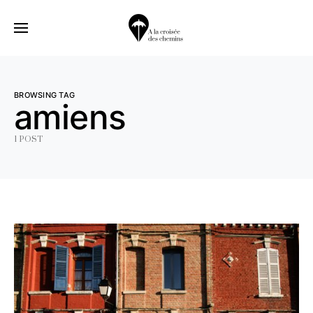
BROWSING TAG
amiens
1 POST