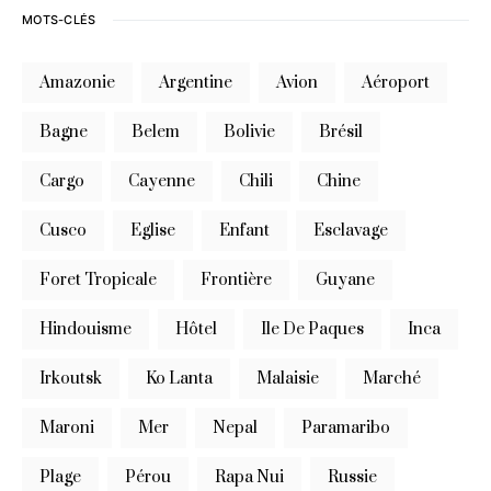
MOTS-CLÉS
Amazonie
Argentine
Avion
Aéroport
Bagne
Belem
Bolivie
Brésil
Cargo
Cayenne
Chili
Chine
Cusco
Eglise
Enfant
Esclavage
Foret Tropicale
Frontière
Guyane
Hindouisme
Hôtel
Ile De Paques
Inca
Irkoutsk
Ko Lanta
Malaisie
Marché
Maroni
Mer
Nepal
Paramaribo
Plage
Pérou
Rapa Nui
Russie