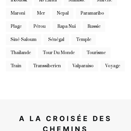
Irkoutsk
Ko Lanta
Malaisie
Marché
Maroni
Mer
Nepal
Paramaribo
Plage
Pérou
Rapa Nui
Russie
Siné-Saloum
Sénégal
Temple
Thailande
Tour Du Monde
Tourisme
Train
Transsiberien
Valparaiso
Voyage
A LA CROISÉE DES
CHEMINS