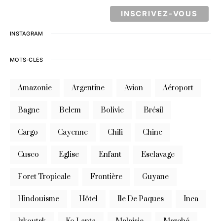
INSTAGRAM
MOTS-CLÉS
Amazonie
Argentine
Avion
Aéroport
Bagne
Belem
Bolivie
Brésil
Cargo
Cayenne
Chili
Chine
Cusco
Eglise
Enfant
Esclavage
Foret Tropicale
Frontière
Guyane
Hindouisme
Hôtel
Ile De Paques
Inca