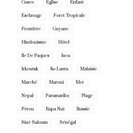
Cusco
Eglise
Enfant
Esclavage
Foret Tropicale
Frontière
Guyane
Hindouisme
Hôtel
Ile De Paques
Inca
Irkoutsk
Ko Lanta
Malaisie
Marché
Maroni
Mer
Nepal
Paramaribo
Plage
Pérou
Rapa Nui
Russie
Siné-Saloum
Sénégal