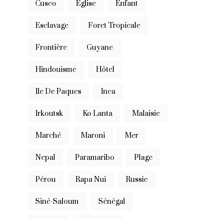
Cusco
Eglise
Enfant
Esclavage
Foret Tropicale
Frontière
Guyane
Hindouisme
Hôtel
Ile De Paques
Inca
Irkoutsk
Ko Lanta
Malaisie
Marché
Maroni
Mer
Nepal
Paramaribo
Plage
Pérou
Rapa Nui
Russie
Siné-Saloum
Sénégal